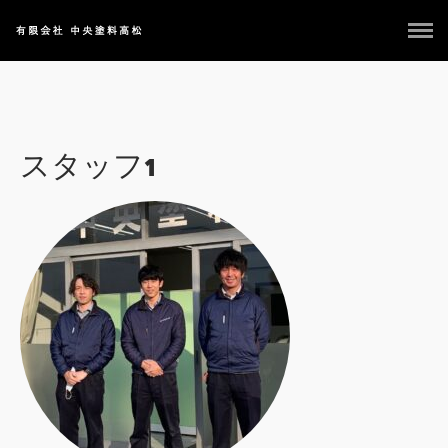
HOME
NEWS
取扱いメーカー
スタッフ1
OUR STAFF
会社紹介
アクセス お問合せ